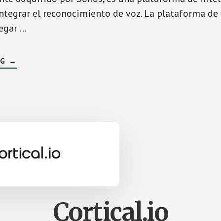
integrar el reconocimiento de voz. La plataforma de
regar …
SOBRESNIPS
NG
→
Cortical.io