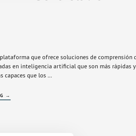
a plataforma que ofrece soluciones de comprensión 
das en inteligencia artificial que son más rápidas y
s capaces que los …
SOBRECORTICAL.IO
NG
→