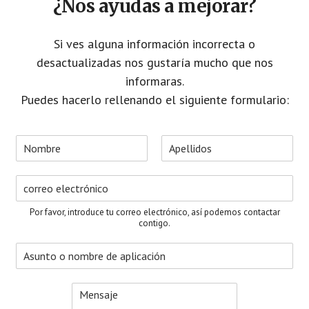
¿Nos ayudas a mejorar?
Si ves alguna información incorrecta o
desactualizadas nos gustaría mucho que nos
informaras.
Puedes hacerlo rellenando el siguiente formulario:
N
o
N
A
m
o
p
C
b
m
e
o
r
b
l
r
e
r
l
Por favor, introduce tu correo electrónico, así podemos contactar
e
i
r
*
contigo.
d
e
o
A
o
s
s
e
u
l
M
n
e
e
t
c