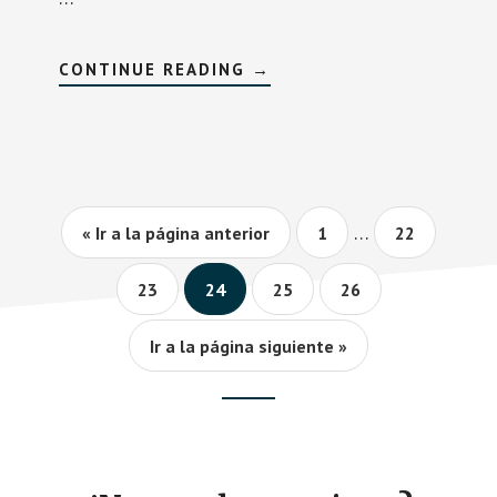
SOBRECAZENA
CONTINUE READING
→
Interim
…
Página
Página
« Ir a la página anterior
1
22
pages
omitted
Página
Página
Página
Página
23
24
25
26
Ir a la página siguiente »
Footer
CTA