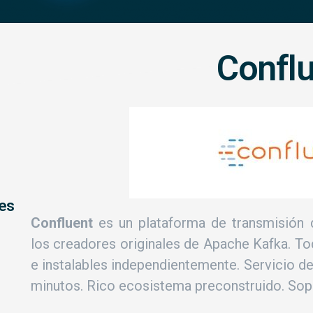
Confl
les
Confluent
es un plataforma de transmisión
los creadores originales de Apache Kafka. To
e instalables independientemente. Servicio d
minutos. Rico ecosistema preconstruido. Sop