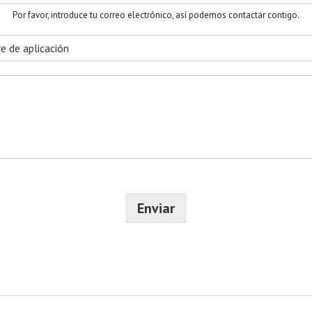
l
l
Por favor, introduce tu correo electrónico, así podemos contactar contigo.
i
d
o
s
Enviar