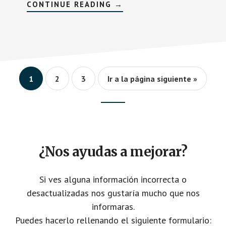
SOBREQUANTIFIND
CONTINUE READING
→
Página
Página
Página
1
2
3
Ir a la página siguiente »
Footer
CTA
¿Nos ayudas a mejorar?
Si ves alguna información incorrecta o
desactualizadas nos gustaría mucho que nos
informaras.
Puedes hacerlo rellenando el siguiente formulario: