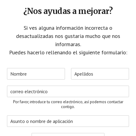
CTA
¿Nos ayudas a mejorar?
Si ves alguna información incorrecta o
desactualizadas nos gustaría mucho que nos
informaras.
Puedes hacerlo rellenando el siguiente formulario:
N
o
N
A
m
o
p
C
b
m
e
o
r
b
l
r
e
r
l
Por favor, introduce tu correo electrónico, así podemos contactar
e
i
r
*
contigo.
d
e
o
A
o
s
s
e
u
l
M