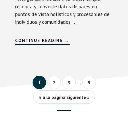
recopila y converte datos dispares en
puntos de vista holísticos y procesables de
individuos y comunidades. …
SOBRECLOUD
CONTINUE READING
→
MEDX
Interim
…
Página
Página
Página
Página
1
2
3
5
pages
omitted
Ir a la página siguiente »
Footer