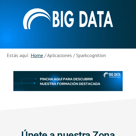
Skip
Skip
to
to
main
footer
content
Recursos
Big
Data
Estás aquí:
Home
/
Aplicaciones
/
Sparkcognition
Únete a nuestra Zona