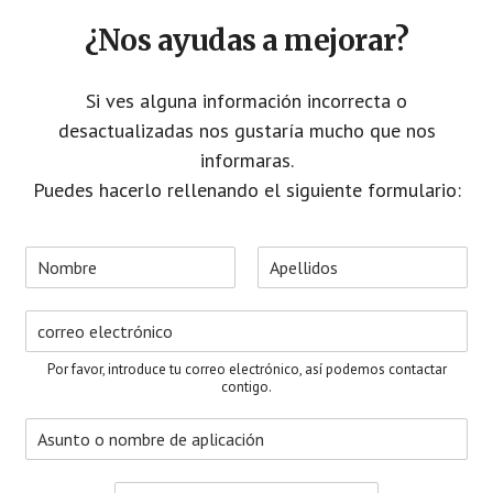
¿Nos ayudas a mejorar?
Si ves alguna información incorrecta o
desactualizadas nos gustaría mucho que nos
informaras.
Puedes hacerlo rellenando el siguiente formulario:
N
o
N
A
m
o
p
C
b
m
e
o
r
b
l
r
e
r
l
Por favor, introduce tu correo electrónico, así podemos contactar
e
i
r
*
contigo.
d
e
o
A
o
s
s
e
u
l
M