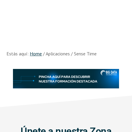
Skip
Skip
to
to
main
footer
content
Recursos
Big
Data
Estás aquí:
Home
/
Aplicaciones
/
Sense Time
Únete a nuestra Zona