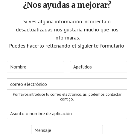
¿Nos ayudas a mejorar?
Si ves alguna información incorrecta o
desactualizadas nos gustaría mucho que nos
informaras.
Puedes hacerlo rellenando el siguiente formulario:
N
o
N
A
m
o
p
C
b
m
e
o
r
b
l
r
e
r
l
Por favor, introduce tu correo electrónico, así podemos contactar
e
i
r
*
contigo.
d
e
o
A
o
s
s
e
u
l
M
n
e
e