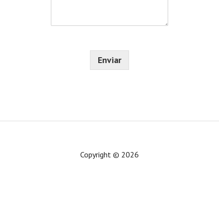
s
*
r
a
ó
j
n
e
i
*
c
o
Enviar
*
Copyright © 2026