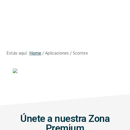
Skip
Skip
to
to
main
footer
content
Recursos
Big
Data
Estás aquí:
Home
/
Aplicaciones
/
Scortex
Únete a nuestra Zona
Premium