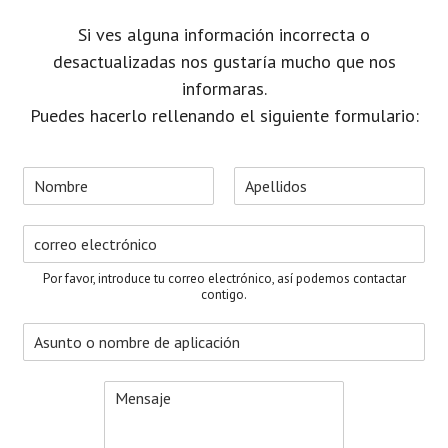
Si ves alguna información incorrecta o
desactualizadas nos gustaría mucho que nos
informaras.
Puedes hacerlo rellenando el siguiente formulario:
N
o
N
A
m
o
p
C
b
m
e
o
r
b
l
r
e
r
l
Por favor, introduce tu correo electrónico, así podemos contactar
e
i
r
*
contigo.
d
e
o
A
o
s
s
e
u
l
M
n
e
e
t
c
n
o
t