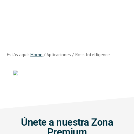
Skip
Skip
to
to
main
footer
content
Recursos
Big
Data
Estás aquí:
Home
/
Aplicaciones
/
Ross Intelligence
Únete a nuestra Zona
Premium