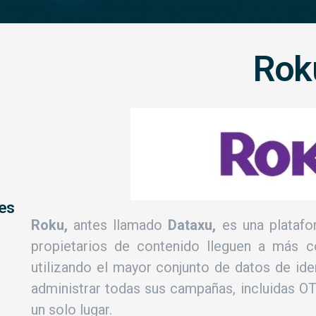
Rok
les
Roku,
antes llamado
Dataxu,
es una platafo
propietarios de contenido lleguen a más 
utilizando el mayor conjunto de datos de id
administrar todas sus campañas, incluidas OT
un solo lugar.