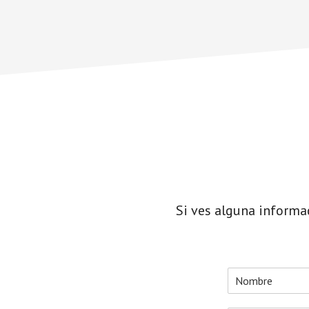
Si ves alguna informa
N
o
N
m