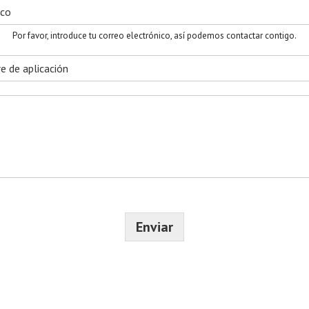
p
e
l
l
Por favor, introduce tu correo electrónico, así podemos contactar contigo.
i
d
o
s
Enviar