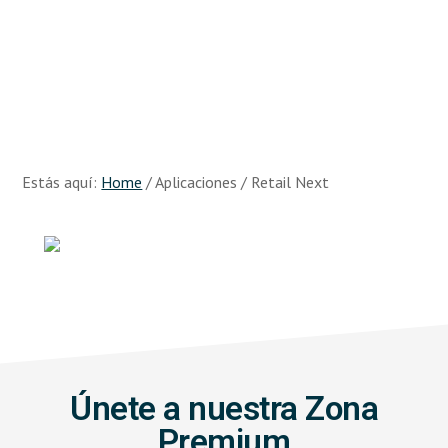
Skip
Skip
to
to
main
footer
content
Recursos
Big
Data
Estás aquí:
Home
/
Aplicaciones
/
Retail Next
Únete a nuestra Zona
Premium