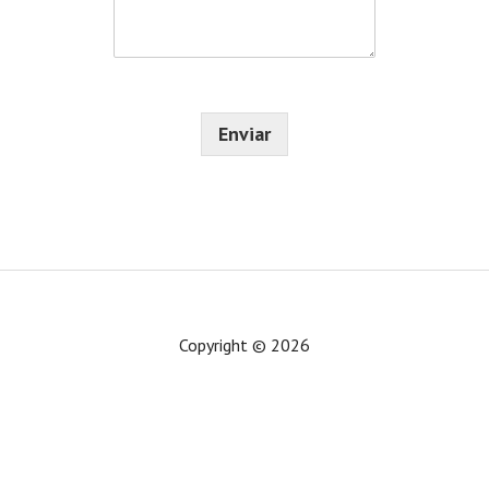
s
*
r
a
ó
j
n
e
i
*
c
o
Enviar
*
Copyright © 2026