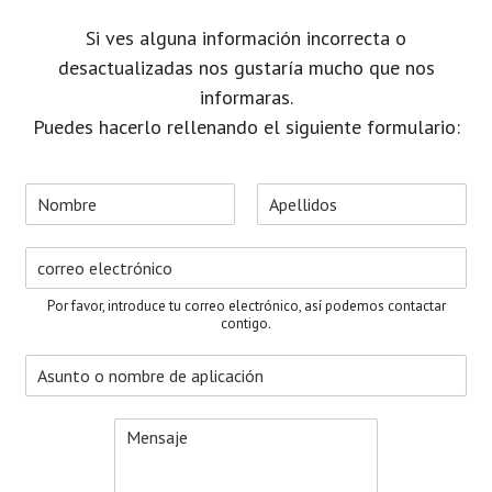
Si ves alguna información incorrecta o
desactualizadas nos gustaría mucho que nos
informaras.
Puedes hacerlo rellenando el siguiente formulario:
N
o
N
A
m
o
p
C
b
m
e
o
r
b
l
r
e
r
l
Por favor, introduce tu correo electrónico, así podemos contactar
e
i
r
*
contigo.
d
e
o
A
o
s
s
e
u
l
M
n
e
e
t
c
n
o
t