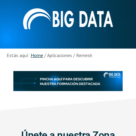
Skip
Skip
to
to
main
footer
content
Recursos
Big
Data
Estás aquí:
Home
/
Aplicaciones
/
Remesh
Únete a nuestra Zona