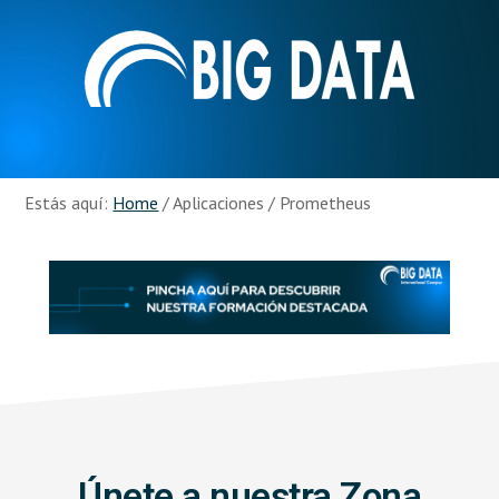
Skip
Skip
to
to
main
footer
content
Recursos
Big
Data
Estás aquí:
Home
/
Aplicaciones
/
Prometheus
Únete a nuestra Zona