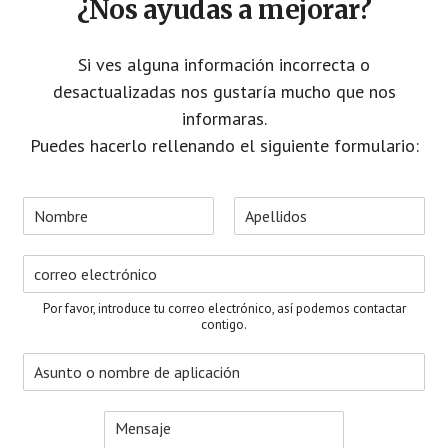
¿Nos ayudas a mejorar?
Si ves alguna información incorrecta o
desactualizadas nos gustaría mucho que nos
informaras.
Puedes hacerlo rellenando el siguiente formulario:
N
o
N
A
m
o
p
C
b
m
e
o
r
b
l
r
e
r
l
Por favor, introduce tu correo electrónico, así podemos contactar
e
i
r
*
contigo.
d
e
o
A
o
s
s
e
u
l
M
n
e
e
t
c