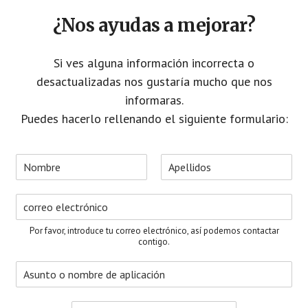
¿Nos ayudas a mejorar?
Si ves alguna información incorrecta o
desactualizadas nos gustaría mucho que nos
informaras.
Puedes hacerlo rellenando el siguiente formulario:
N
o
N
A
m
o
p
C
b
m
e
o
r
b
l
r
e
r
l
Por favor, introduce tu correo electrónico, así podemos contactar
e
i
r
*
contigo.
d
e
o
A
o
s
s
e
u
l
M