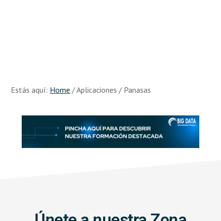
Skip
Skip
to
to
main
footer
content
Recursos
Big
Data
Estás aquí:
Home
/
Aplicaciones
/
Panasas
Únete a nuestra Zona