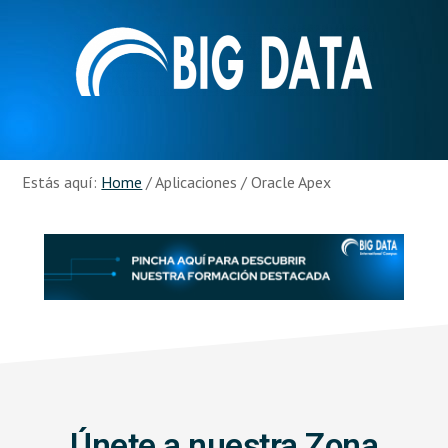
Skip
Skip
to
to
main
footer
content
Recursos
Big
Data
Estás aquí:
Home
/
Aplicaciones
/
Oracle Apex
Únete a nuestra Zona