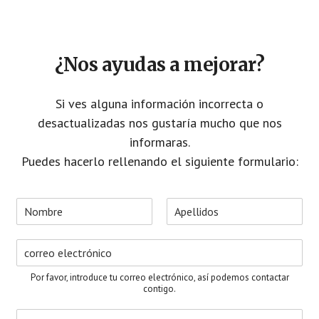
¿Nos ayudas a mejorar?
Si ves alguna información incorrecta o
desactualizadas nos gustaría mucho que nos
informaras.
Puedes hacerlo rellenando el siguiente formulario:
N
o
N
A
m
o
p
C
b
m
e
o
r
b
l
r
e
r
l
Por favor, introduce tu correo electrónico, así podemos contactar
e
i
r
*
contigo.
d
e
o
A
o