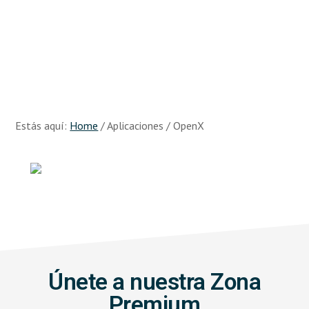
Skip
Skip
to
to
main
footer
content
Recursos
Big
Data
Estás aquí:
Home
/
Aplicaciones
/
OpenX
Únete a nuestra Zona
Premium