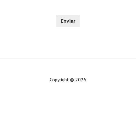
e
i
*
c
o
Enviar
*
Copyright © 2026