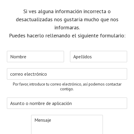
Si ves alguna información incorrecta o
desactualizadas nos gustaría mucho que nos
informaras.
Puedes hacerlo rellenando el siguiente formulario:
N
o
N
A
m
o
p
C
b
m
e
o
r
b
l
r
e
r
l
Por favor, introduce tu correo electrónico, así podemos contactar
e
i
r
*
contigo.
d
e
o
A
o
s
s
e
u
l
M
n
e
e
t
c
n
o
t