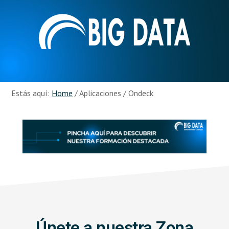
Skip
Skip
to
to
main
footer
content
Recursos
Big
Data
Estás aquí:
Home
/
Aplicaciones
/
Ondeck
Únete a nuestra Zona