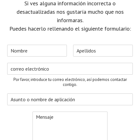
Si ves alguna información incorrecta o
desactualizadas nos gustaría mucho que nos
informaras.
Puedes hacerlo rellenando el siguiente formulario:
N
o
N
A
m
o
p
C
b
m
e
o
r
b
l
r
e
r
l
Por favor, introduce tu correo electrónico, así podemos contactar
e
i
r
*
contigo.
d
e
o
A
o
s
s
e
u
l
M
n
e
e
t
c
n
o
t
s
*
r
a