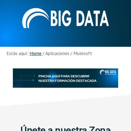
Skip
Skip
to
to
main
footer
content
Recursos
Big
Data
Estás aquí:
Home
/
Aplicaciones
/
Mulesoft
Únete a nuestra Zona