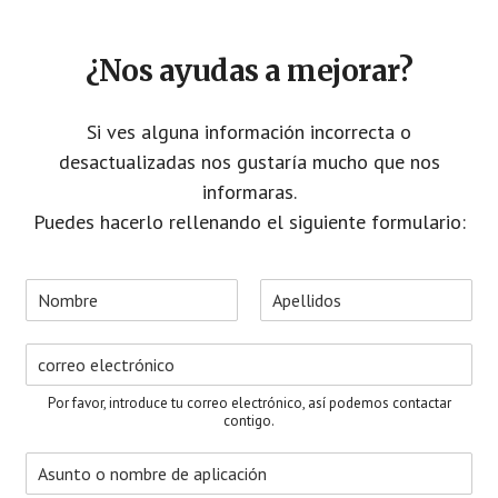
¿Nos ayudas a mejorar?
Si ves alguna información incorrecta o
desactualizadas nos gustaría mucho que nos
informaras.
Puedes hacerlo rellenando el siguiente formulario:
N
o
N
A
m
o
p
C
b
m
e
o
r
b
l
r
e
r
l
Por favor, introduce tu correo electrónico, así podemos contactar
e
i
r
*
contigo.
d
e
o
A
o
s
s
e