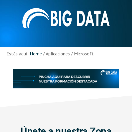
Skip
Skip
to
to
main
footer
content
Recursos
Big
Data
Estás aquí:
Home
/
Aplicaciones
/
Microsoft
Únete a nuestra Zona