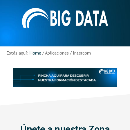
Skip
Skip
to
to
main
footer
content
Recursos
Big
Data
Estás aquí:
Home
/
Aplicaciones
/
Intercom
Únete a nuestra Zona