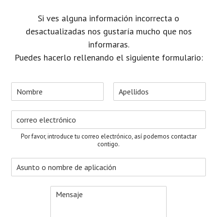
Si ves alguna información incorrecta o
desactualizadas nos gustaría mucho que nos
informaras.
Puedes hacerlo rellenando el siguiente formulario:
N
o
N
A
m
o
p
C
b
m
e
o
r
b
l
r
e
r
l
Por favor, introduce tu correo electrónico, así podemos contactar
e
i
r
*
contigo.
d
e
o
A
o
s
s
e
u
l
M
n
e
e
t
c
n
o
t