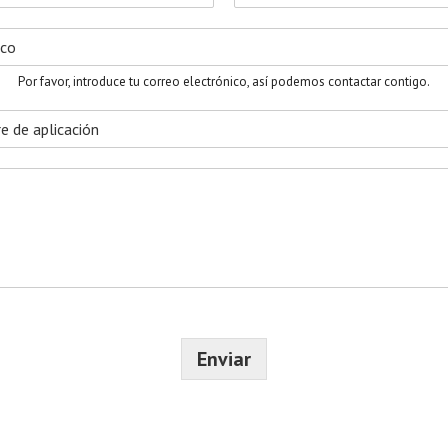
A
p
e
l
l
Por favor, introduce tu correo electrónico, así podemos contactar contigo.
i
d
o
s
Enviar