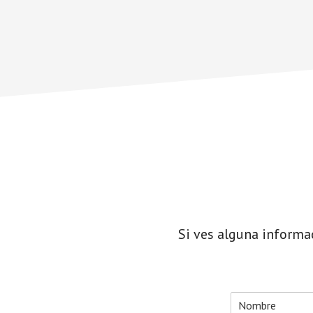
Si ves alguna informa
N
o