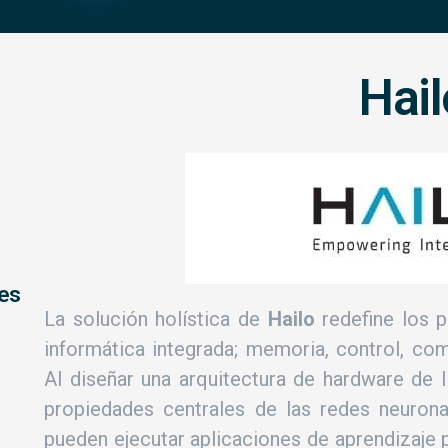
Hail
les
La solución holística de
Hailo
redefine los pi
informática integrada; memoria, control, com
Al diseñar una arquitectura de hardware de 
propiedades centrales de las redes neurona
pueden ejecutar aplicaciones de aprendizaje