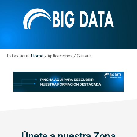
Skip
Skip
to
to
main
footer
content
Recursos
Big
Data
Estás aquí:
Home
/
Aplicaciones
/
Guavus
Únete a nuestra Zona