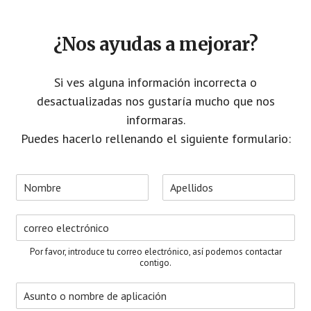
¿Nos ayudas a mejorar?
Si ves alguna información incorrecta o
desactualizadas nos gustaría mucho que nos
informaras.
Puedes hacerlo rellenando el siguiente formulario:
N
o
N
A
m
o
p
C
b
m
e
o
r
b
l
r
e
r
l
Por favor, introduce tu correo electrónico, así podemos contactar
e
i
r
*
contigo.
d
e
o
A
o
s
s
e