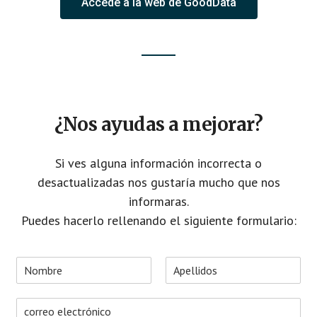
Accede a la web de GoodData
¿Nos ayudas a mejorar?
Si ves alguna información incorrecta o
desactualizadas nos gustaría mucho que nos
informaras.
Puedes hacerlo rellenando el siguiente formulario:
N
o
N
A
m
o
p
C
b
m
e