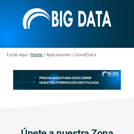
Skip
Skip
to
to
main
footer
content
Recursos
Big
Data
Estás aquí:
Home
/
Aplicaciones
/
GoodData
Únete a nuestra Zona