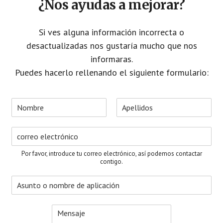
¿Nos ayudas a mejorar?
Si ves alguna información incorrecta o
desactualizadas nos gustaría mucho que nos
informaras.
Puedes hacerlo rellenando el siguiente formulario:
N
o
N
A
m
o
p
C
b
m
e
o
r
b
l
r
e
r
l
Por favor, introduce tu correo electrónico, así podemos contactar
e
i
r
*
contigo.
d
e
o
A
o
s
s
e
u
l
M
n
e
e
t
c