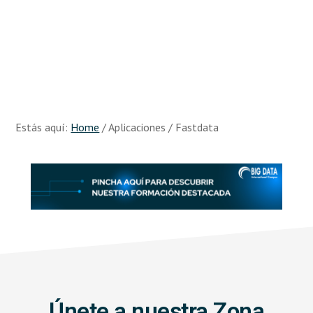
Skip
Skip
to
to
main
footer
content
Recursos
Big
Data
Estás aquí:
Home
/
Aplicaciones
/
Fastdata
Únete a nuestra Zona