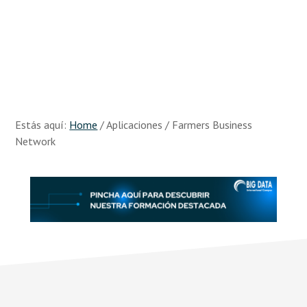
Skip
Skip
to
to
main
footer
content
Recursos
Big
Data
Estás aquí:
Home
/
Aplicaciones
/
Farmers Business
Network