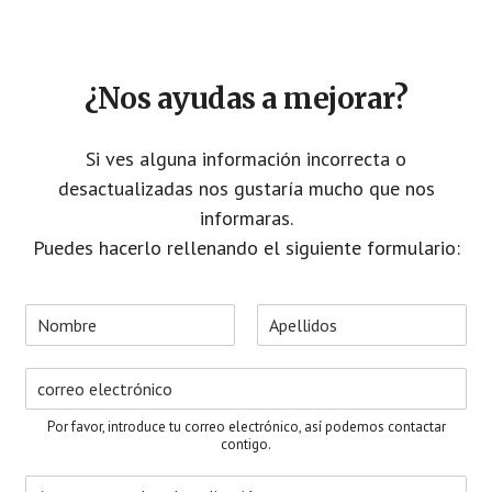
¿Nos ayudas a mejorar?
Si ves alguna información incorrecta o
desactualizadas nos gustaría mucho que nos
informaras.
Puedes hacerlo rellenando el siguiente formulario:
N
o
N
A
m
o
p
C
b
m
e
o
r
b
l
r
e
r
l
Por favor, introduce tu correo electrónico, así podemos contactar
e
i
r
*
contigo.
d
e
o
A
o