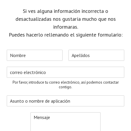
Si ves alguna información incorrecta o
desactualizadas nos gustaría mucho que nos
informaras.
Puedes hacerlo rellenando el siguiente formulario:
N
o
N
A
m
o
p
C
b
m
e
o
r
b
l
r
e
r
l
Por favor, introduce tu correo electrónico, así podemos contactar
e
i
r
*
contigo.
d
e
o
A
o
s
s
e
u
l
M
n
e
e
t
c
n
o
t