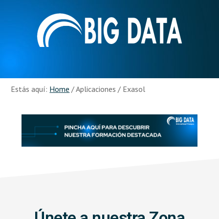
Skip
Skip
to
to
main
footer
content
Recursos
Big
Data
Estás aquí:
Home
/
Aplicaciones
/
Exasol
Únete a nuestra Zona