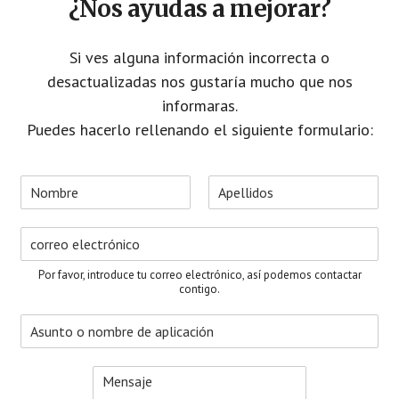
¿Nos ayudas a mejorar?
Si ves alguna información incorrecta o
desactualizadas nos gustaría mucho que nos
informaras.
Puedes hacerlo rellenando el siguiente formulario:
N
o
N
A
m
o
p
C
b
m
e
o
r
b
l
r
e
r
l
Por favor, introduce tu correo electrónico, así podemos contactar
e
i
r
*
contigo.
d
e
o
A
o
s
s
e
u
l
M
n
e
e
t
c