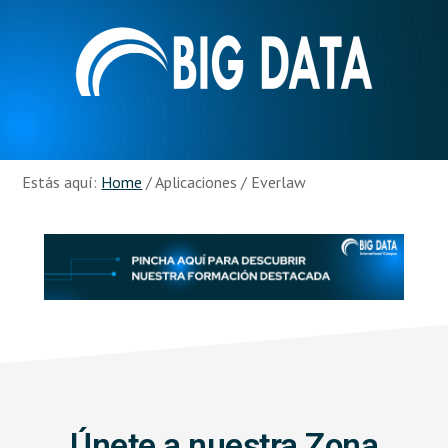
Skip
Skip
to
to
main
footer
content
Recursos
Big
Data
Estás aquí:
Home
/
Aplicaciones
/
Everlaw
Únete a nuestra Zona