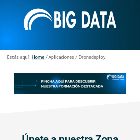
Skip
Skip
to
to
main
footer
content
Recursos
Big
Data
Estás aquí:
Home
/
Aplicaciones
/
Dronedeploy
Únete a nuestra Zona