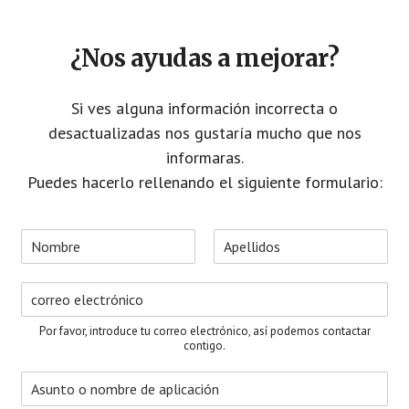
¿Nos ayudas a mejorar?
Si ves alguna información incorrecta o
desactualizadas nos gustaría mucho que nos
informaras.
Puedes hacerlo rellenando el siguiente formulario:
N
o
N
A
m
o
p
C
b
m
e
o
r
b
l
r
e
r
l
Por favor, introduce tu correo electrónico, así podemos contactar
e
i
r
*
contigo.
d
e
o
A
o
s
s
e