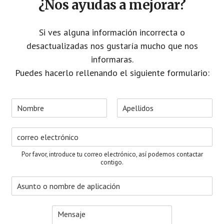
¿Nos ayudas a mejorar?
Si ves alguna información incorrecta o
desactualizadas nos gustaría mucho que nos
informaras.
Puedes hacerlo rellenando el siguiente formulario:
N
o
N
A
m
o
p
C
b
m
e
o
r
b
l
r
e
r
l
Por favor, introduce tu correo electrónico, así podemos contactar
e
i
r
*
contigo.
d
e
o
A
o
s
s
e
u
l
M
n
e
e
t
c