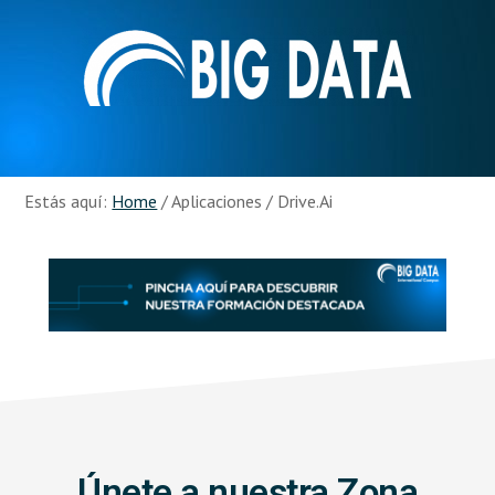
Skip
Skip
to
to
main
footer
content
Recursos
Big
Data
Estás aquí:
Home
/
Aplicaciones
/
Drive.Ai
Únete a nuestra Zona