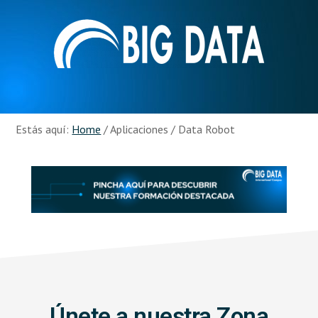
Skip
Skip
to
to
main
footer
content
Recursos
Big
Data
Estás aquí:
Home
/
Aplicaciones
/
Data Robot
Únete a nuestra Zona