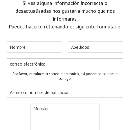
Si ves alguna información incorrecta o
desactualizadas nos gustaría mucho que nos
informaras.
Puedes hacerlo rellenando el siguiente formulario:
N
o
N
A
m
o
p
C
b
m
e
o
r
b
l
r
e
r
l
Por favor, introduce tu correo electrónico, así podemos contactar
e
i
r
*
contigo.
d
e
o
A
o
s
s
e
u
l
M
n
e
e
t
c
n
o
t
s
*
r
a