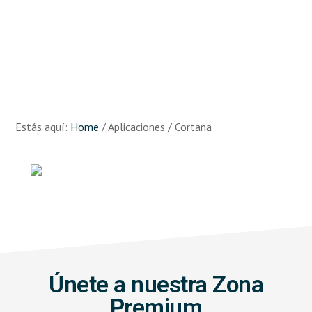
Skip
Skip
to
to
main
footer
content
Recursos
Big
Data
Estás aquí:
Home
/
Aplicaciones
/
Cortana
Únete a nuestra Zona
Premium