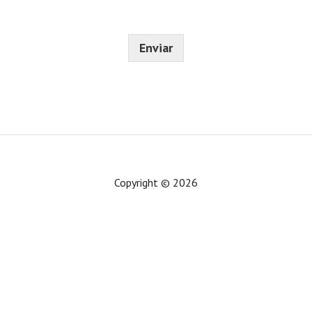
e
i
*
c
o
Enviar
*
Copyright © 2026