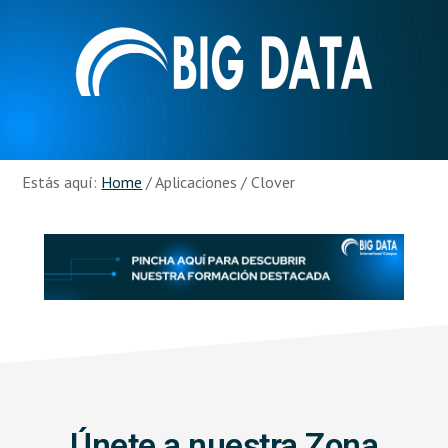
Skip
Skip
to
to
main
footer
content
Recursos
Big
Data
Estás aquí:
Home
/
Aplicaciones
/
Clover
Únete a nuestra Zona