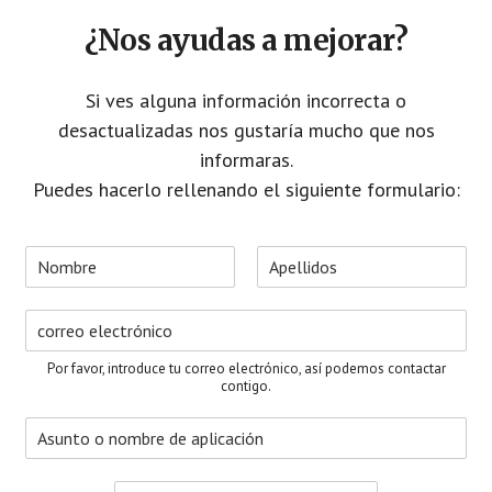
¿Nos ayudas a mejorar?
Si ves alguna información incorrecta o
desactualizadas nos gustaría mucho que nos
informaras.
Puedes hacerlo rellenando el siguiente formulario:
N
o
N
A
m
o
p
C
b
m
e
o
r
b
l
r
e
r
l
Por favor, introduce tu correo electrónico, así podemos contactar
e
i
r
*
contigo.
d
e
o
A
o
s
s
e
u
l
M