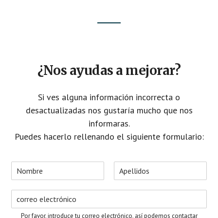
¿Nos ayudas a mejorar?
Si ves alguna información incorrecta o
desactualizadas nos gustaría mucho que nos
informaras.
Puedes hacerlo rellenando el siguiente formulario:
N
o
N
A
m
o
p
C
b
m
e
o
r
b
l
r
e
r
l
Por favor, introduce tu correo electrónico, así podemos contactar