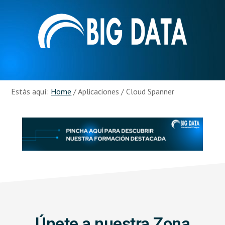
Skip
Skip
to
to
main
footer
content
Recursos
Big
Data
Estás aquí:
Home
/
Aplicaciones
/
Cloud Spanner
Únete a nuestra Zona