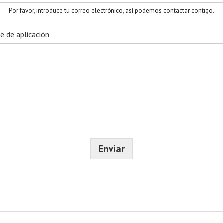
l
l
Por favor, introduce tu correo electrónico, así podemos contactar contigo.
i
d
o
s
Enviar