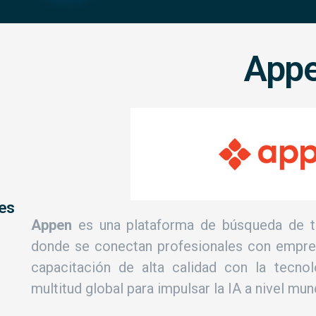
App
les
Appen
es una plataforma de búsqueda de tra
donde se conectan profesionales con empres
capacitación de alta calidad con la tecnolo
multitud global para impulsar la IA a nivel mund