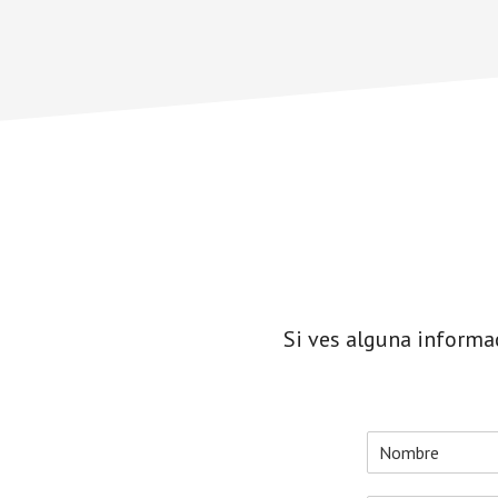
Si ves alguna informa
N
o
N
m