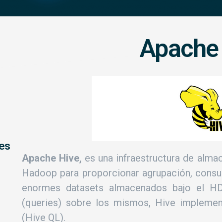
Apache
les
Apache Hive,
es una infraestructura de alm
Hadoop para proporcionar agrupación, consult
enormes datasets almacenados bajo el HD
(queries) sobre los mismos, Hive implemen
(Hive QL).