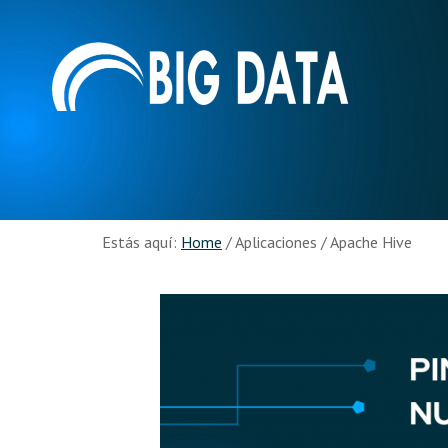
Skip
Skip
to
to
Recursos
main
footer
content
Big
Data
Estás aquí:
Home
/
Aplicaciones
/
Apache Hive