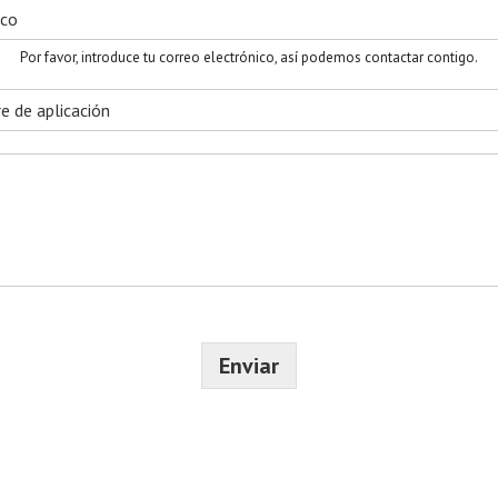
p
e
l
l
Por favor, introduce tu correo electrónico, así podemos contactar contigo.
i
d
o
s
Enviar