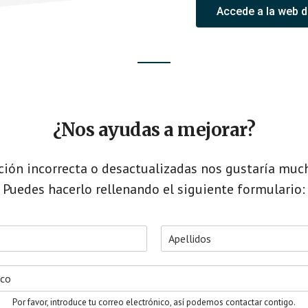
Accede a la web 
¿Nos ayudas a mejorar?
ción incorrecta o desactualizadas nos gustaría muc
Puedes hacerlo rellenando el siguiente formulario:
A
p
e
l
l
Por favor, introduce tu correo electrónico, así podemos contactar contigo.