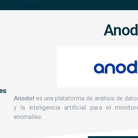
Anod
les
Anodot
es una plataforma de análisis de dato
y la inteligencia artificial para el moni
anomalías.