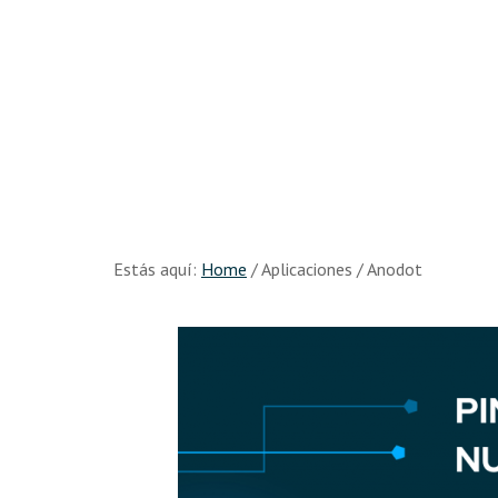
Skip
Skip
to
to
Recursos
main
footer
content
Big
Data
Estás aquí:
Home
/
Aplicaciones
/
Anodot