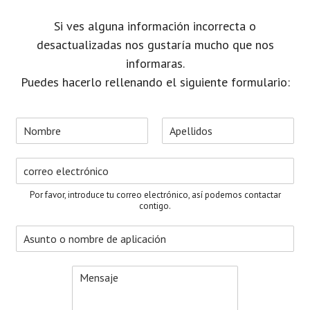
Si ves alguna información incorrecta o
desactualizadas nos gustaría mucho que nos
informaras.
Puedes hacerlo rellenando el siguiente formulario:
N
o
N
A
m
o
p
C
b
m
e
o
r
b
l
r
e
r
l
Por favor, introduce tu correo electrónico, así podemos contactar
e
i
r
*
contigo.
d
e
o
A
o
s
s
e
u
l
M
n
e
e
t
c
n
o
t