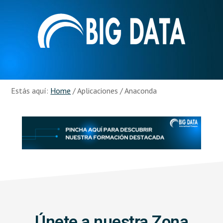
Skip
Skip
to
to
main
footer
content
Recursos
Big
Data
Estás aquí:
Home
/
Aplicaciones
/
Anaconda
Únete a nuestra Zona