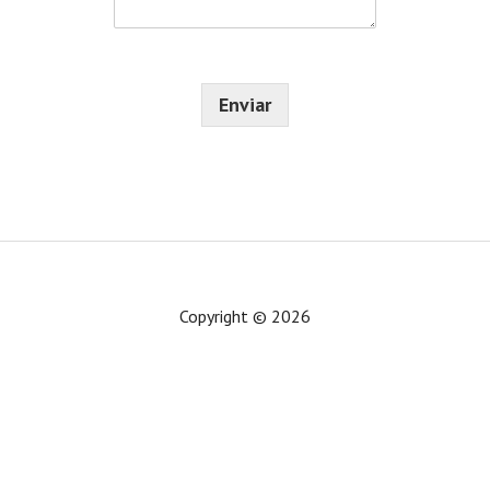
j
n
e
i
*
c
o
Enviar
*
Copyright © 2026