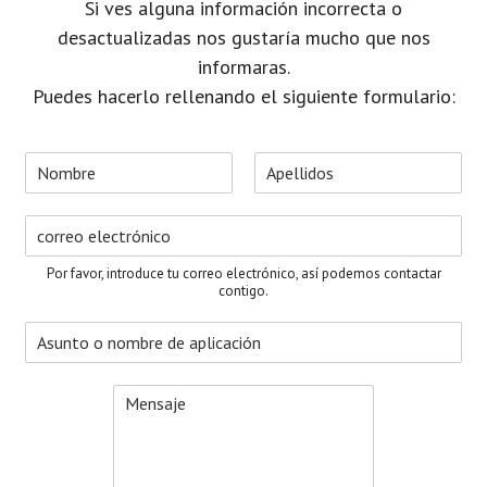
Si ves alguna información incorrecta o
desactualizadas nos gustaría mucho que nos
informaras.
Puedes hacerlo rellenando el siguiente formulario:
N
o
N
A
m
o
p
C
b
m
e
o
r
b
l
r
e
r
l
Por favor, introduce tu correo electrónico, así podemos contactar
e
i
r
*
contigo.
d
e
o
A
o
s
s
e
u
l
M
n
e
e
t
c
n
o
t
s
*
r
a
ó