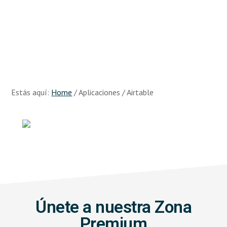
Skip
Skip
to
to
main
footer
content
Recursos
Big
Data
Estás aquí:
Home
/
Aplicaciones
/
Airtable
Únete a nuestra Zona
Premium