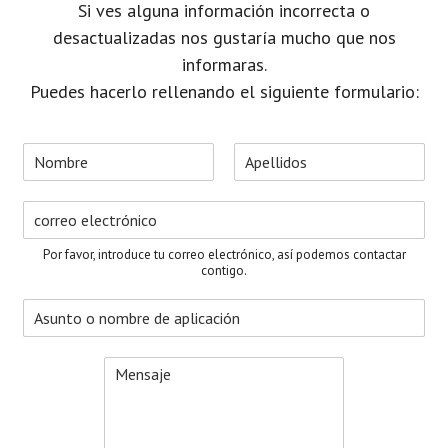
Si ves alguna información incorrecta o
desactualizadas nos gustaría mucho que nos
informaras.
Puedes hacerlo rellenando el siguiente formulario:
N
o
N
A
m
o
p
C
b
m
e
o
r
b
l
r
e
r
l
Por favor, introduce tu correo electrónico, así podemos contactar
e
i
r
*
contigo.
d
e
o
A
o
s
s
e
u
l
M
n
e
e
t
c
n
o
t
s
*
r
a