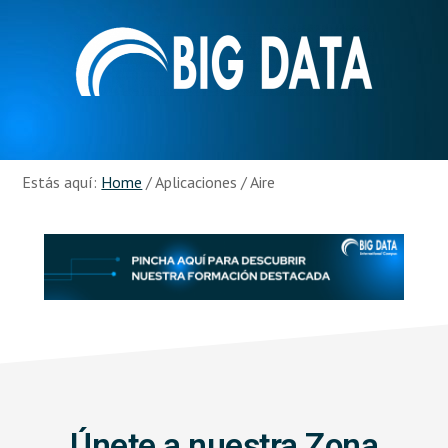
Skip
Skip
to
to
main
footer
content
Recursos
Big
Data
Estás aquí:
Home
/
Aplicaciones
/
Aire
Únete a nuestra Zona